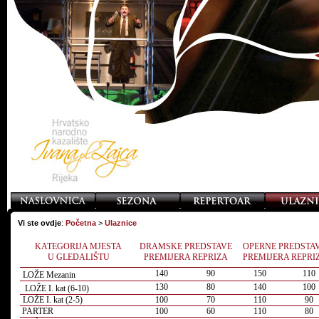
Vi ste ovdje
:
Početna
>
Ulaznice
KATEGORIJA MJESTA
DRAMSKE PREDSTAVE
OPERNE PREDSTA
U GLEDALIŠTU
PREMIJERA REPRIZA
PREMIJERA REPRI
140
90
150
110
LOŽE Mezanin
130
80
140
100
LOŽE I. kat (6-10)
LOŽE I. kat (2-5)
100
70
110
90
PARTER
100
60
110
80