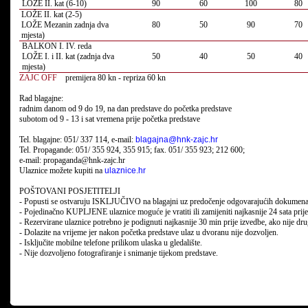
LOŽE II. kat (6-10)
90
60
100
80
LOŽE II. kat (2-5)
LOŽE Mezanin zadnja dva
80
50
90
70
mjesta)
BALKON I. IV. reda
LOŽE I. i II. kat (zadnja dva
50
40
50
40
mjesta)
ZAJC OFF
premijera 80 kn - repriza 60 kn
Rad blagajne:
radnim danom od 9 do 19, na dan predstave do početka predstave
subotom od 9 - 13 i sat vremena prije početka predstave
Tel. blagajne: 051/ 337 114, e-mail:
blagajna@
hnk-zajc
.hr
Tel. Propagande: 051/ 355 924, 355 915; fax. 051/ 355 923; 212 600;
e-mail: propaganda@hnk-zajc.hr
Ulaznice možete kupiti na
ulaznice.hr
POŠTOVANI POSJETITELJI
- Popusti se ostvaruju ISKLJUČIVO na blagajni uz predočenje odgovarajućih dokumenata
- Pojedinačno KUPLJENE ulaznice moguće je vratiti ili zamijeniti najkasnije 24 sata prije
- Rezervirane ulaznice potrebno je podignuti najkasnije 30 min prije izvedbe, ako nije dr
- Dolazite na vrijeme jer nakon početka predstave ulaz u dvoranu nije dozvoljen.
- Isključite mobilne telefone prilikom ulaska u gledalište.
- Nije dozvoljeno fotografiranje i snimanje tijekom predstave.