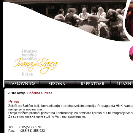
Vi ste ovdje
:
Početna
>
Press
Press
Želeći održati što bolju komunikaciju s predstavnicima medija, Propaganda HNK Ivana pl
namijenjene novinarima.
Ovdje možete pronaći pozive na konferencije za novinare i press cut te fotografije visok
Za sve novinarske upite stojimo Vam na raspolaganju.
Tel: +385(51)355 915
Fax. +385(51) 355 923