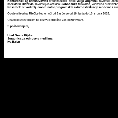
Konferenciji će prisustvovati:
gradonačelnik Rijeke
Vojko Obersnel,
ravnatelj Opere 
noći
Marin Blažević,
ravnateljica Art kina
Slobodanka Mišković
, voditeljica promidž
Rosenfeld
te
voditelj - koordinator programskih aktivnosti Muzeja moderne i 
Ovoljetni festival Riječke ljetne noći održat će se od 18. lipnja do 18. srpnja 2015.
Unaprijed zahvaljujem na odzivu i srdačno vas pozdravljam.
S poštovanjem,
Ured Grada Rijeke
Suradnica za odnose s medijima
Iva Balen