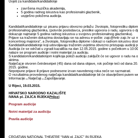
Uvjeti za kandidate/kandidatkinje
završena muzička akademija,
5 godina radnog iskustva kao profesionalni glazbenik,
uspješno položena audicija.
Kandidati/kandidatkinje uz pisanu prijavu obvezno prilažu: životopis, fotopresliku di
profesionalnog glazbenika, (potvrde poslodavca, preslike ugovora o radu, ugovora o dje
dokazuje najmanje 5 godina radnog iskustva u svojstvu profesionalnog glazbenika).
Prijave sa traženim dokazima dostavljaju se na adresu e-pošte: zajc@hnk-zajc.hr uz 
koncertnog majstora”, a životopis, fotopreslika diplome i dokazi o radnom iskustvu dostav
Kandidati/kandidatkinje koji udovoljavaju traženim uvjetima obvezno pristupaju audiciji 
Audicija će se održati u zgradi kazališta na dan 12.05.2015. godine s početkom u 10:00 
nalaze se program audicije i notni materijal za audiciju.
S kandidatom/kandidatkinjom koji/koja položi audiciju zaključit će se ugovor o radu na
aktima.
Natječaj je otvoren četrdesetpet (45) dana od dana objave, rok počinje teći od dana 20
2015. godine.
Nepotpune prijave ili prijave podnesene izvan navedenog roka neće se razmatrati.
O rezultatima provedenog natječaja kandidati/kandidatkinje bit će obaviješteni putem 
Informacije→Natječaji→Zapošljavanje.
U Rijeci,
19.03.
201
5
.
HRVATSKO NARODNO KAZALIŠTE
IVANA pl. ZAJCA RIJEKA
Prilozi
Program audicije
Notni materijal za audiciju
Pravila audicije
CROATIAN NATIONAL THEATRE “IVAN pl. ZAJC” IN RIJEKA