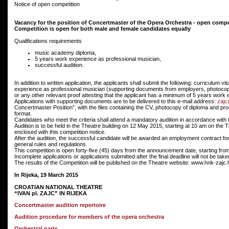
Notice of open competition
Vacancy for the position of Concertmaster of the Opera Orchestra - open compe
Competition is open for both male and female candidates equally
Qualifications requirements
music academy diploma,
5 years work experience as professional musician,
successful audition.
In addition to written application, the applicants shall submit the following: curriculu
experience as professional musician (supporting documents from employers, photoco
or any other relevant proof attesting that the applicant has a minimum of 5 years work
Applications with supporting documents are to be delivered to this e-mail address:
zaj
Concertmaster Position”, with the files containing the CV, photocopy of diploma and pro
format.
Candidates who meet the criteria shall attend a mandatory audition in accordance with
Audition is to be held in the Theatre building on 12 May 2015, starting at 10 am on th
enclosed with this competition notice.
After the audition, the successful candidate will be awarded an employment contract for 
general rules and regulations.
This competition is open forty-five (45) days from the announcement date, starting f
Incomplete applications or applications submitted after the final deadline will not be tak
The results of the Competition will be published on the Theatre website: www.hnk-z
In Rijeka, 19 March 2015
CROATIAN NATIONAL THEATRE
“IVAN pl. ZAJC” IN RIJEKA
Concertmaster audition repertoire
Audition procedure for members of the opera orchestra
Orchestral parts