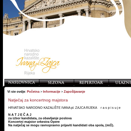
Vi ste ovdje
:
Početna
>
Informacije
>
Zapošljavanje
Natječaj za koncertnog majstora
HRVATSKO NARODNO KAZALIŠTE IVANA pl. ZAJCA RIJEKA r a s p i s u j e
N A T J E Č A J
za izbor kandidata, za obavljanje poslova
Koncertni majstor orkestra Opere
Na natječaj se mogu ravnopravno prijaviti kandidati oba spola, (m/ž).