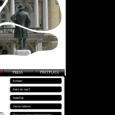
Kontakt
Kako do nas?
c
Natječaji
Javna nabava
Pravo na pristup informacijama