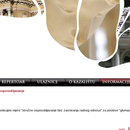
osposobljavanje
 poticajne mjere “stručno osposobljavanje bez zasnivanja radnog odnosa” za poslove “gluma
print